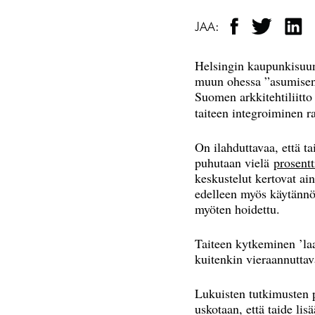
JAA:
Helsingin kaupunkisuun
muun ohessa ”asumisen 
Suomen arkkitehtiliitto
taiteen integroiminen r
On ilahduttavaa, että t
puhutaan vielä
prosentt
keskustelut kertovat ain
edelleen myös käytännös
myöten hoidettu.
Taiteen kytkeminen ’laad
kuitenkin vieraannuttav
Lukuisten tutkimusten p
uskotaan, että taide li