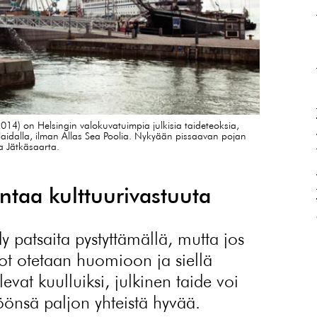
14) on Helsingin valokuvatuimpia julkisia taideteoksia,
laidalla, ilman Allas Sea Poolia. Nykyään pissaavan pojan
a Jätkäsaarta.
taa kulttuurivastuuta
dy patsaita pystyttämällä, mutta jos
ot otetaan huomioon ja siellä
levat kuulluiksi, julkinen taide voi
töönsä paljon yhteistä hyvää.