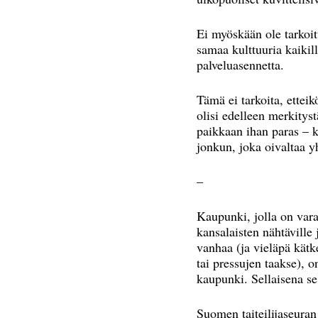
Ei myöskään ole tarkoit
samaa kulttuuria kaikill
palveluasennetta.
Tämä ei tarkoita, ettei
olisi edelleen merkityst
paikkaan ihan paras – k
jonkun, joka oivaltaa y
–
Kaupunki, jolla on varaa
kansalaisten nähtäville 
vanhaa (ja vieläpä kätk
tai pressujen taakse), 
kaupunki. Sellaisena s
Suomen taiteilijaseuran