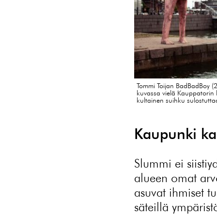
Tommi Toijan BadBadBoy (20
kuvassa vielä Kauppatorin 
kultainen suihku sulostutta
Kaupunki kan
Slummi ei siistiy
alueen omat arv
asuvat ihmiset tu
säteillä ympäris