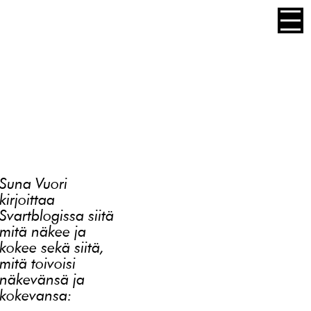
Prima
Men
Suna Vuori
kirjoittaa
Svartblogissa siitä
mitä näkee ja
kokee sekä siitä,
mitä toivoisi
näkevänsä ja
kokevansa: