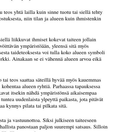
tu teos yhtä lailla kuin sinne tuotu tai siellä tehty
ostuksesta, niin tilan ja alueen kuin ihmistenkin
siellä liikkuvat ihmiset kokevat taiteen jollain
lävöittävän ympäristöään, yleensä sitä myös
sesta taideteoksesta voi tulla koko alueen symboli
rkki. Ainakaan se ei vähennä alueen arvoa eikä
o tai teos saattaa säteillä hyvää myös kauemmas
 kohentaa alueen ryhtiä. Parhaassa tapauksessa
lkavat itsekin nähdä ympäristönsä aikaisempaa
tuntea uudenlaista ylpeyttä paikasta, jota pitävät
 kynnys pilata tai pilkata sitä.
ta ja vastuunottoa. Siksi julkiseen taiteeseen
ahallista panostaan paljon suurempi satsaus. Silloin