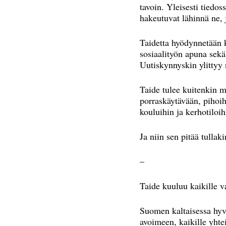
tavoin. Yleisesti tiedos
hakeutuvat lähinnä ne,
Taidetta hyödynnetään
sosiaalityön apuna sekä
Uutiskynnyskin ylittyy 
Taide tulee kuitenkin 
porraskäytävään, pihoihi
kouluihin ja kerhotiloih
Ja niin sen pitää tullaki
–
Taide kuuluu kaikille v
Suomen kaltaisessa hyvi
avoimeen, kaikille yhtei