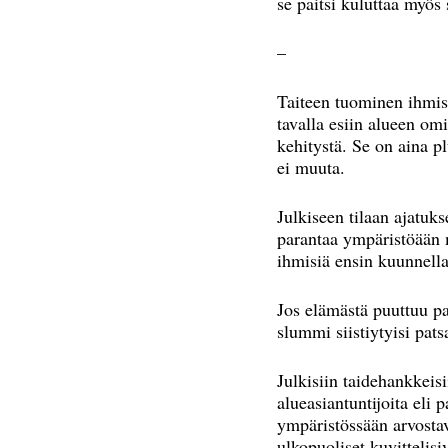
se paitsi kuluttaa myös 
–
Taiteen tuominen ihmiste
tavalla esiin alueen omi
kehitystä. Se on aina pl
ei muuta.
Julkiseen tilaan ajatuks
parantaa ympäristöään 
ihmisiä ensin kuunnella
Jos elämästä puuttuu pal
slummi siistiytyisi pats
Julkisiin taidehankkeisi
alueasiantuntijoita eli 
ympäristössään arvostav
ulkopuoliset kuvittelisi