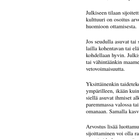
Julkiseen tilaan sijoitet
kulttuuri on osoitus arv
huomioon ottamisesta.
Jos seudulla asuvat tai 
lailla kohentavan tai e
kohdellaan hyvin. Julki
tai vähintäänkin maame
vetovoimaisuutta.
Yksittäinenkin taidetek
ympärilleen, ikään kuin
siellä asuvat ihmiset a
paremmassa valossa tai 
omanaan. Samalla kasvaa
Arvostus lisää luottamus
sijoittaminen voi olla r