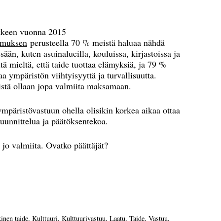
ankkeen vuonna 2015
imuksen
perusteella 70 % meistä haluaa nähdä
ään, kuten asuinalueilla, kouluissa, kirjastoissa ja
tä mieltä, että taide tuottaa elämyksiä, ja 79 %
aa ympäristön viihtyisyyttä ja turvallisuutta.
istä ollaan jopa valmiita maksamaan.
mpäristövastuun ohella olisikin korkea aikaa ottaa
suunnittelua ja päätöksentekoa.
jo valmiita. Ovatko päättäjät?
kinen taide
,
Kulttuuri
,
Kulttuurivastuu
,
Laatu
,
Taide
,
Vastuu
,