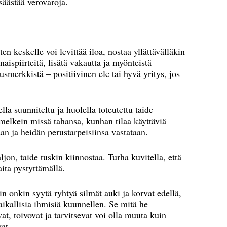
säästää verovaroja.
n keskelle voi levittää iloa, nostaa yllättävälläkin
naispiirteitä, lisätä vakautta ja myönteistä
usmerkkistä – positiivinen ele tai hyvä yritys, jos
ella suunniteltu ja huolella toteutettu taide
melkein missä tahansa, kunhan tilaa käyttäviä
an ja heidän perustarpeisiinsa vastataan.
jon, taide tuskin kiinnostaa. Turha kuvitella, että
aita pystyttämällä.
in onkin syytä ryhtyä silmät auki ja korvat edellä,
paikallisia ihmisiä kuunnellen. Se mitä he
at, toivovat ja tarvitsevat voi olla muuta kuin
vat.