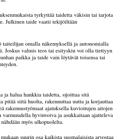
uksenmukaista tyrkyttää taidetta väkisin tai tarjota
e. Julkinen taide vaatii tekijöiltään
kö taiteilijan omalla näkemyksellä ja autonomialla
ä. Joskus valmis teos tai esityskin voi olla tiettyyn
unhan paikka ja taide vain löytävät toisensa tai
hteyden.
 ja halua hankkia taidetta, sijoittaa sitä
ja pitää siitä huolta, rakennuttaa uutta ja korjauttaa
eä rakennustyömaat ajatuksella kuvioitujen aitojen
on varmuudella hyvinvoiva ja asukkaitaan ajatteleva
e nähdään myös ulkopuolelta.
 mukaan suurin osa kaikista suomalaisista arvostaa