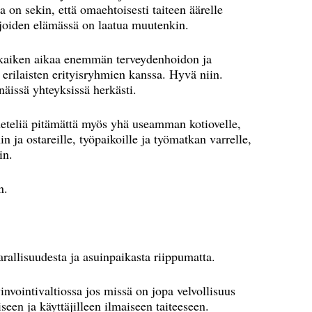
sa on sekin, että omaehtoisesti taiteen äärelle
 joiden elämässä on laatua muutenkin.
 kaiken aikaa enemmän terveydenhoidon ja
 erilaisten erityisryhmien kanssa. Hyvä niin.
näissä yhteyksissä herkästi.
meteliä pitämättä myös yhä useamman kotiovelle,
n ja ostareille, työpaikoille ja työmatkan varrelle,
in.
n.
arallisuudesta ja asuinpaikasta riippumatta.
nvointivaltiossa jos missä on jopa velvollisuus
seen ja käyttäjilleen ilmaiseen taiteeseen.