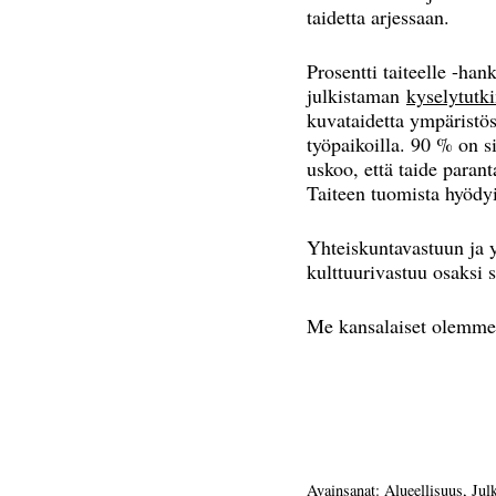
taidetta arjessaan.
Prosentti taiteelle -h
julkistaman
kyselytutk
kuvataidetta ympäristöss
työpaikoilla. 90 % on si
uskoo, että taide parant
Taiteen tuomista hyödy
Yhteiskuntavastuun ja y
kulttuurivastuu osaksi 
Me kansalaiset olemme 
Avainsanat:
Alueellisuus
,
Jul