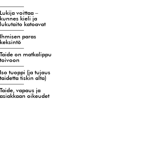
Lukija voittaa –
kunnes kieli ja
lukutaito katoavat
Ihmisen paras
keksintö
Taide on matkalippu
toivoon
Iso tuoppi (ja tujaus
taidetta tiskin alta)
Taide, vapaus ja
asiakkaan oikeudet