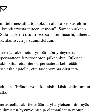
nittelumessuilla toukokuun alussa keskusteltiin
brändiarvosta taiteen keinoin”. Samaan aikaan
 Safa järjesti
–seminaarin, aiheena
Laatua arkeen
akentamiseen ja suunnitteluun.
aiteen ja rakennetun ympäristön yhteydestä
iperiaatteen
käyttöönoton jälkeenkin. Julkiset
akin siitä, että hienoa periaatetta kehitetään
sä eikä ajatella, että taidehomma olisi tätä
un’ ja ’brändiarvon’ kaltaisiin käsitteisiin tuntuu
alta.
erusteella toki tiedetään ja yhä yleisemmin myös
sää ihmisten hyvinvointia ja elämänlaatua monin