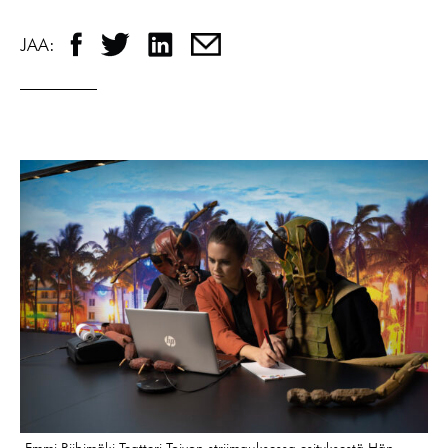
JAA:
Emmi Riihimäki Teatteri Toivon striimauksessa esityksestä Hän