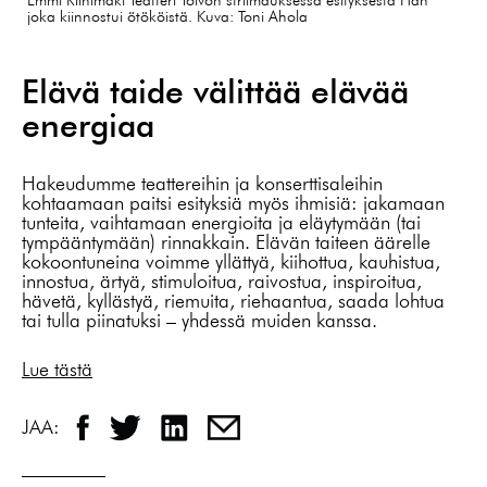
joka kiinnostui ötököistä. Kuva: Toni Ahola
Elävä taide välittää elävää
energiaa
Hakeudumme teattereihin ja konserttisaleihin
kohtaamaan paitsi esityksiä myös ihmisiä: jakamaan
tunteita, vaihtamaan energioita ja eläytymään (tai
tympääntymään) rinnakkain. Elävän taiteen äärelle
kokoontuneina voimme yllättyä, kiihottua, kauhistua,
innostua, ärtyä, stimuloitua, raivostua, inspiroitua,
hävetä, kyllästyä, riemuita, riehaantua, saada lohtua
tai tulla piinatuksi – yhdessä muiden kanssa.
Lue tästä
JAA: