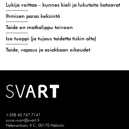
Lukija voittaa – kunnes kieli ja lukutaito katoavat
Ihmisen paras keksintö
Taide on matkalippu toivoon
Iso tuoppi (ja tujaus taidetta tiskin alta)
Taide, vapaus ja asiakkaan oikeudet
+358 40 747 7147
suna.vuori@svart.fi
Helenankatu 4 C, 00170 Helsinki