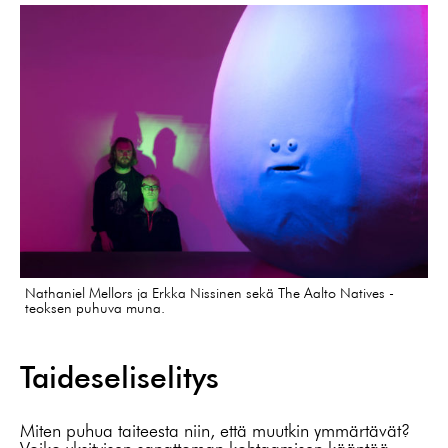
Nathaniel Mellors ja Erkka Nissinen sekä The Aalto Natives -
teoksen puhuva muna.
Taideseliselitys
Miten puhua taiteesta niin, että muutkin ymmärtävät?