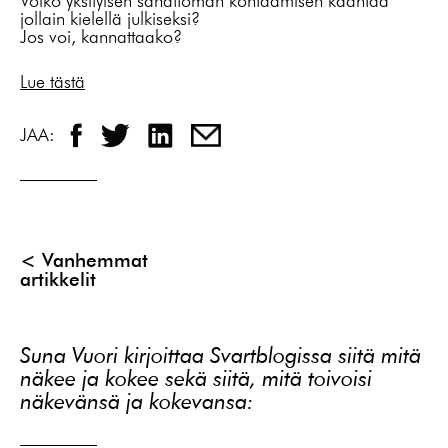
Voiko yksityisen sanattoman kohtaamisen kääntää
jollain kielellä julkiseksi?
Jos voi, kannattaako?
Lue tästä
JAA:
Artikkelien
Vanhemmat
artikkelit
selaus
Suna Vuori kirjoittaa Svartblogissa siitä mitä
näkee ja kokee sekä siitä, mitä toivoisi
näkevänsä ja kokevansa: