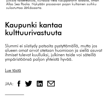
julkisia taideteoksia, kuvassa vielä Kauppatorin laidalla, ilman
Allas Sea Poolia. Nykyään pissaavan pojan kultainen suihku
sulostuttaa Jätkäsaarta.
Kaupunki kantaa
kulttuurivastuuta
Slummi ei siistiydy patsaita pystyttämällä, mutta jos
alueen omat arvot otetaan huomioon ja siellä asuvat
ihmiset tulevat kuulluiksi, julkinen taide voi säteillä
ympäristöönsä paljon yhteistä hyvää.
Lue tästä
JAA: