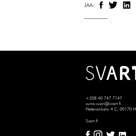
JAA:
+358 40 747 7147
suna.vuori@svart.fi
Helenankatu 4 C, 00170 He
Svart.fi