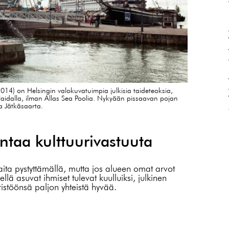
14) on Helsingin valokuvatuimpia julkisia taideteoksia,
laidalla, ilman Allas Sea Poolia. Nykyään pissaavan pojan
a Jätkäsaarta.
taa kulttuurivastuuta
saita pystyttämällä, mutta jos alueen omat arvot
lä asuvat ihmiset tulevat kuulluiksi, julkinen
ristöönsä paljon yhteistä hyvää.