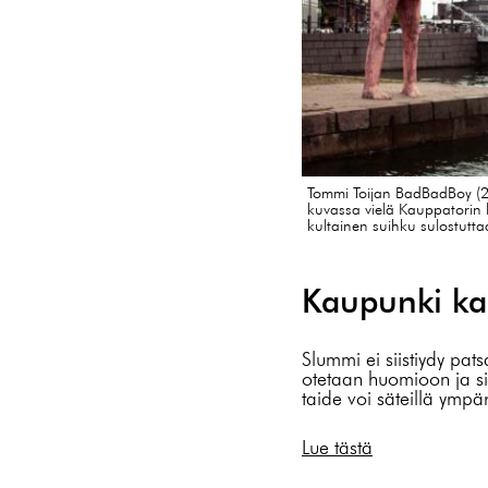
Tommi Toijan BadBadBoy (20
kuvassa vielä Kauppatorin 
kultainen suihku sulostutta
Kaupunki kan
Slummi ei siistiydy pat
otetaan huomioon ja siel
taide voi säteillä ympä
Lue tästä