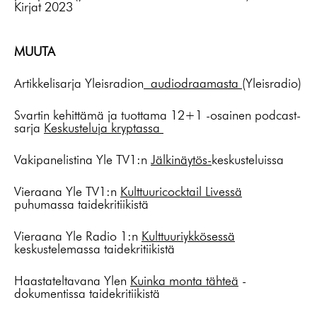
Kirjat 2023
MUUTA
Artikkelisarja Yleisradion
audiodraamasta
(Yleisradio)
Svartin kehittämä ja tuottama 12+1 -osainen podcast-
sarja
Keskusteluja kryptassa
Vakipanelistina Yle TV1:n
Jälkinäytös-
keskusteluissa
Vieraana Yle TV1:n
Kulttuuricocktail Livessä
puhumassa taidekritiikistä
Vieraana Yle Radio 1:n
Kulttuuriykkösessä
keskustelemassa taidekritiikistä
Haastateltavana Ylen
Kuinka monta tähteä
-
dokumentissa taidekritiikistä