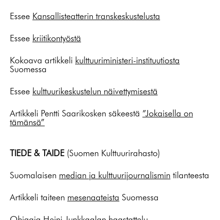
Essee
Kansallisteatterin transkeskustelusta
Essee
kriitikontyöstä
Kokoava artikkeli
kulttuuriministeri-instituutiosta
Suomessa
Essee
kulttuurikeskustelun näivettymisestä
Artikkeli Pentti Saarikosken säkeestä
”Jokaisella on
tämänsä”
TIEDE & TAIDE
(Suomen Kulttuurirahasto)
Suomalaisen
median ja kulttuurijournalismin
tilanteesta
Artikkeli taiteen
mesenaateista
Suomessa
Ohjaaja
Heini Junkkaalan
haastattelu