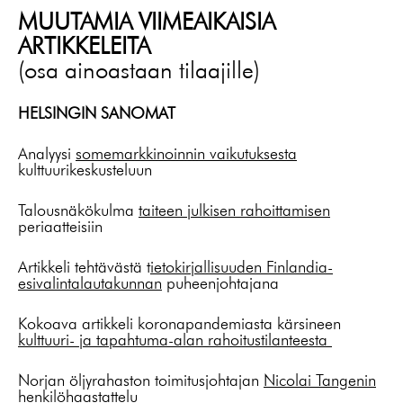
MUUTAMIA VIIMEAIKAISIA
ARTIKKELEITA
(osa ainoastaan tilaajille)
HELSINGIN SANOMAT
Analyysi
somemarkkinoinnin vaikutuksesta
kulttuurikeskusteluun
Talousnäkökulma
taiteen julkisen rahoittamisen
periaatteisiin
Artikkeli tehtävästä t
ietokirjallisuuden Finlandia-
esivalintalautakunnan
puheenjohtajana
Kokoava artikkeli koronapandemiasta kärsineen
kulttuuri- ja tapahtuma-alan rahoitustilanteesta
Norjan öljyrahaston toimitusjohtajan
Nicolai Tangenin
henkilöhaastattelu