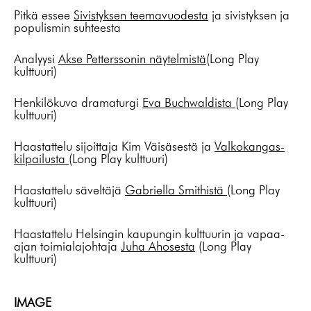
Pitkä essee
Sivistyksen teemavuodesta
ja sivistyksen ja
populismin suhteesta
Analyysi
Akse Petterssonin näytelmistä
(Long Play
kulttuuri)
Henkilökuva dramaturgi
Eva Buchwaldista
(Long Play
kulttuuri)
Haastattelu sijoittaja Kim Väisäsestä ja
Valkokangas-
kilpailusta
(Long Play kulttuuri)
Haastattelu säveltäjä
Gabriella Smithistä
(Long Play
kulttuuri)
Haastattelu Helsingin kaupungin kulttuurin ja vapaa-
ajan toimialajohtaja
Juha Ahosesta
(Long Play
kulttuuri)
IMAGE