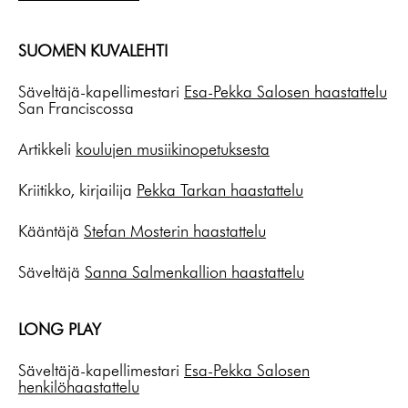
SUOMEN KUVALEHTI
Säveltäjä-kapellimestari
Esa-Pekka Salosen haastattelu
San Franciscossa
Artikkeli
koulujen musiikinopetuksesta
Kriitikko, kirjailija
Pekka Tarkan haastattelu
Kääntäjä
Stefan Mosterin haastattelu
Säveltäjä
Sanna Salmenkallion haastattelu
LONG PLAY
Säveltäjä-kapellimestari
Esa-Pekka Salosen
henkilöhaastattelu