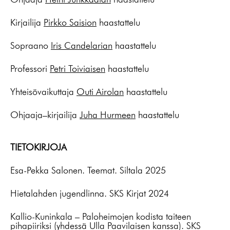
Kirjailija
Pirkko Saision
haastattelu
Sopraano
Iris Candelarian
haastattelu
Professori
Petri Toiviaisen
haastattelu
Yhteisövaikuttaja
Outi Airolan
haastattelu
Ohjaaja–kirjailija
Juha Hurmeen
haastattelu
TIETOKIRJOJA
Esa-Pekka Salonen. Teemat. Siltala 2025
Hietalahden jugendlinna. SKS Kirjat 2024
Kallio-Kuninkala – Paloheimojen kodista taiteen
pihapiiriksi (yhdessä Ulla Paavilaisen kanssa). SKS