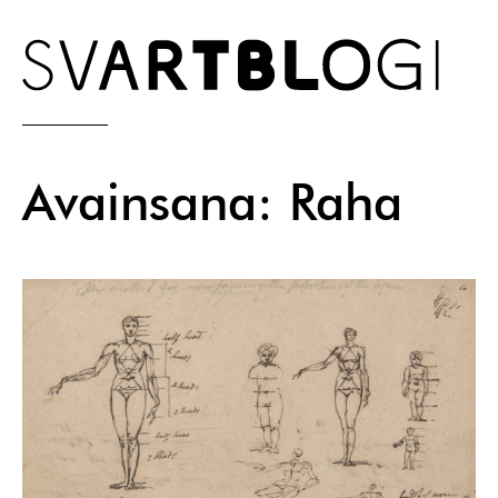
Skip
to
content
Avainsana:
Raha