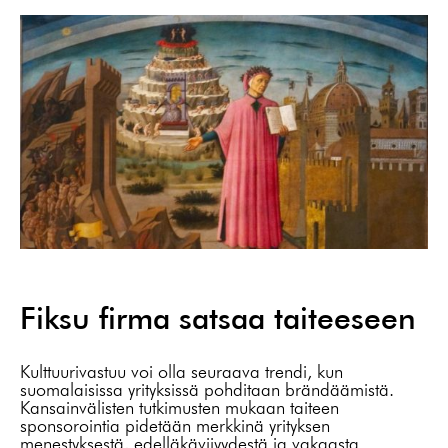
Fiksu firma satsaa taiteeseen
Kulttuurivastuu voi olla seuraava trendi, kun
suomalaisissa yrityksissä pohditaan brändäämistä.
Kansainvälisten tutkimusten mukaan taiteen
sponsorointia pidetään merkkinä yrityksen
menestyksestä, edelläkävijyydestä ja vakaasta