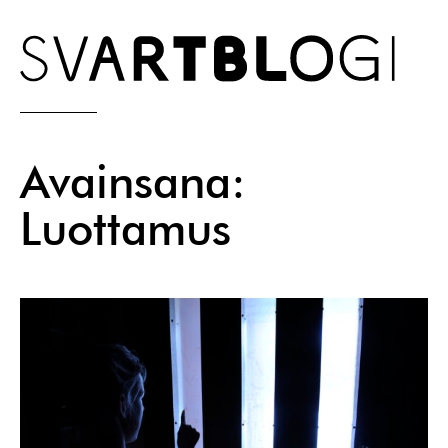
Skip
to
content
Avainsana:
Luottamus