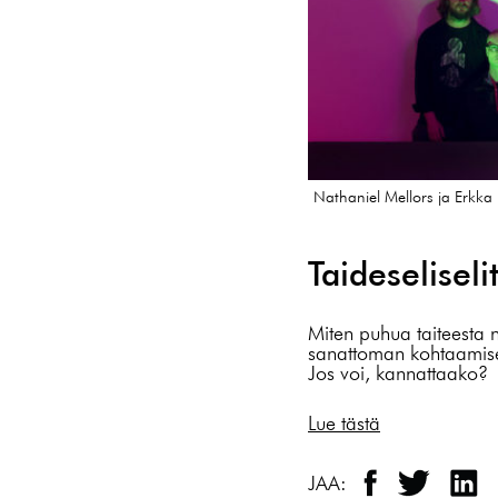
Nathaniel Mellors ja Erkka
Taideseliseli
Miten puhua taiteesta n
sanattoman kohtaamisen 
Jos voi, kannattaako?
Lue tästä
JAA: