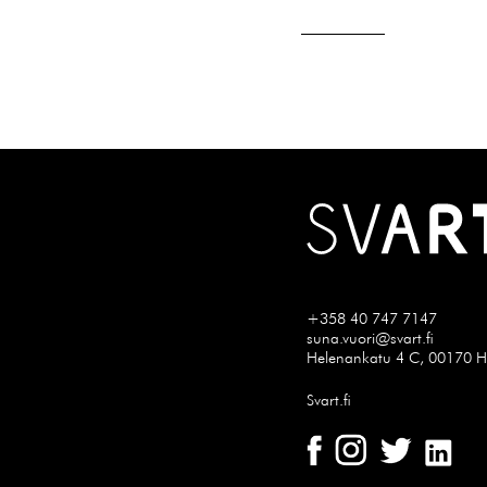
+358 40 747 7147
suna.vuori@svart.fi
Helenankatu 4 C, 00170 He
Svart.fi