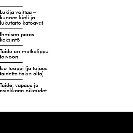
Lukija voittaa –
kunnes kieli ja
lukutaito katoavat
Ihmisen paras
keksintö
Taide on matkalippu
toivoon
Iso tuoppi (ja tujaus
taidetta tiskin alta)
Taide, vapaus ja
asiakkaan oikeudet