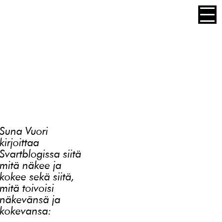
Prima
Men
Suna Vuori
kirjoittaa
Svartblogissa siitä
mitä näkee ja
kokee sekä siitä,
mitä toivoisi
näkevänsä ja
kokevansa: