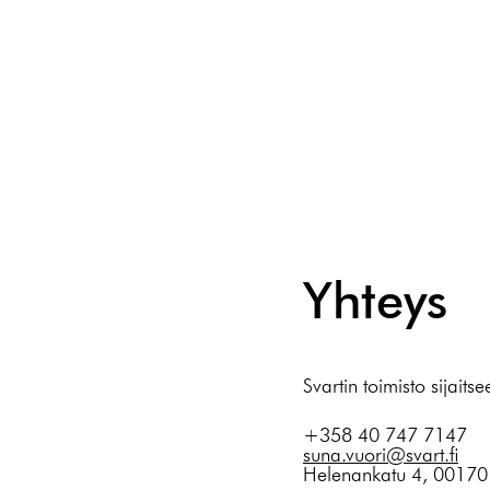
Skip
to
content
Yhteys
Svartin toimisto sijaits
+358 40 747 7147
suna.vuori@svart.fi
Helenankatu 4, 00170 